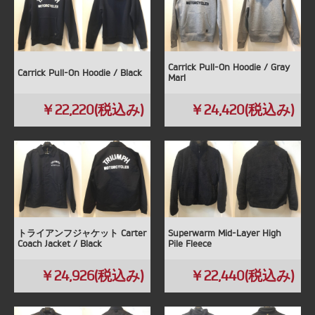
Carrick Pull-On Hoodie / Gray
Carrick Pull-On Hoodie / Black
Marl
￥22,220(税込み)
￥24,420(税込み)
トライアンフジャケット Carter
Superwarm Mid-Layer High
Coach Jacket / Black
Pile Fleece
￥24,926(税込み)
￥22,440(税込み)