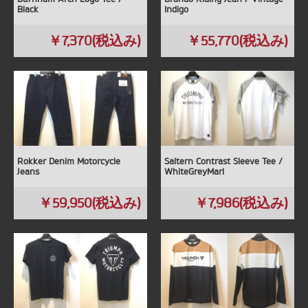
Black
Indigo
￥7,370(税込み)
￥55,770(税込み)
Rokker Denim Motorcycle
Saltern Contrast Sleeve Tee /
Jeans
WhiteGreyMarl
￥59,950(税込み)
￥7,986(税込み)