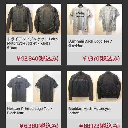
トライアンフジャケット Leith
Burnham Arch Logo Tee /
Motorcycle Jacket / Khaki
GreyMarl
Green
￥92,840(税込み)
￥7,370(税込み)
Helston Printed Logo Tee /
Braddan Mesh Motorcycle
Black Marl
Jacket
￥6,380(税込み)
￥68,123(税込み)