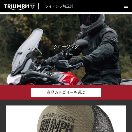
トライアンフ埼玉川口
新車在庫情報
試乗車一覧
認定中古車
クロージング
アクセサリー
CLOTHING
クロージング
アップデート
店舗情報
商品カテゴリーを選ぶ
採用情報
全ての商品
TRIUMPH OFFICIAL SITE
LINE
Facebook
Instagram
X
Con
ボトムス
アウター