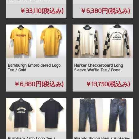
￥33,110(税込み)
￥6,380円(税込み)
Bamburgh Embroidered Logo
Harker Checkerboard Long
Tee / Gold
Sleeve Waffle Tee / Bone
￥6,380円(税込み)
￥13,750(税込み)
Burnham Arch Logo Tee /
Brando Riding Jean / Vintage-