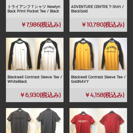
トライアンフＴシャツ Newlyn
ADVENTURE CENTRE T-Shirt /
Back Print Pocket Tee / Black
BlackGold
￥7,986(税込み)
￥10,780(税込み)
Blackwell Contrast Sleeve Tee /
Blackwell Contrast Sleeve Tee /
WhiteBlack
GoldNAVY
￥6,930(税込み)
￥4,158(税込み)