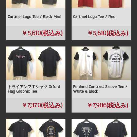
Cartmel Logo Tee / Black Marl
Cartmel Logo Tee / Red
￥5,610(税込み)
￥5,610(税込み)
トライアンフＴシャツ Orford
Fenland Contrast Sleeve Tee /
Flag Graphic Tee
White & Black
￥7,370(税込み)
￥7,986(税込み)