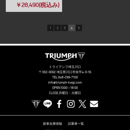
￥28,490(税込み)
1
2
3
4
5
トライアンフ埼玉川口
〒332-0002 埼玉県川口市弥平4-3-16
TEL.
048-299-7100
info@triumph-kwgc.com
OPEN.10:00～18:00
CLOSE.月曜日・火曜日
TRIUMPH OFFICIAL SITE
LINE
Facebook
Instagram
X
Contact us
新車在庫情報
試乗車一覧