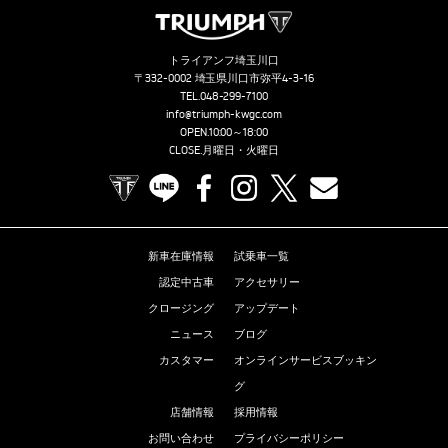
トライアンフ埼玉川口
〒332-0002 埼玉県川口市弥平4-3-16
TEL.
048-299-7100
info@triumph-kwgc.com
OPEN.10:00～18:00
CLOSE.月曜日・火曜日
TRIUMPH OFFICIAL SITE
LINE
Facebook
Instagram
X
Contact us
新車在庫情報
試乗車一覧
認定中古車
アクセサリー
クロージング
アップデート
ニュース
ブログ
カスタマー
オンラインサービスブッキン
グ
店舗情報
採用情報
お問い合わせ
プライバシーポリシー