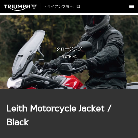
トライアンフ埼玉川口
新車在庫情報
試乗車一覧
認定中古車
クロージング
アクセサリー
CLOTHING
クロージング
アップデート
店舗情報
採用情報
Leith Motorcycle Jacket /
TRIUMPH OFFICIAL SITE
LINE
Facebook
Instagram
X
Con
Black