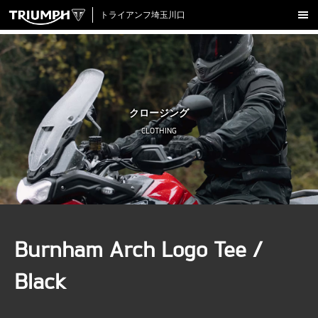
トライアンフ埼玉川口
新車在庫情報
試乗車一覧
認定中古車
クロージング
アクセサリー
CLOTHING
クロージング
アップデート
店舗情報
採用情報
Burnham Arch Logo Tee /
TRIUMPH OFFICIAL SITE
LINE
Facebook
Instagram
X
Con
Black