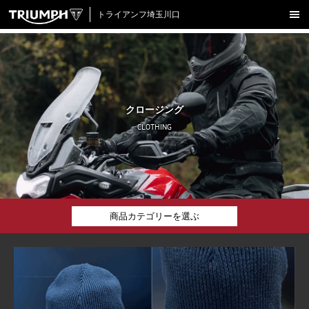
トライアンフ埼玉川口
新車在庫情報
試乗車一覧
認定中古車
クロージング
アクセサリー
CLOTHING
クロージング
アップデート
店舗情報
商品カテゴリーを選ぶ
採用情報
全ての商品
TRIUMPH OFFICIAL SITE
LINE
Facebook
Instagram
X
Con
ボトムス
アウター