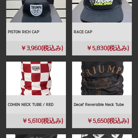
PISTON RICH CAP
RACE CAP
￥3,960(税込み)
￥5,830(税込み)
COHEN NECK TUBE / RED
Decaf Reversible Neck Tube
￥5,610(税込み)
￥5,650(税込み)