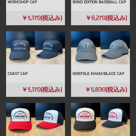
WORKSHOP CAP
BOND EDITION BASEBALL CAP
￥5,170(税込み)
￥6,270(税込み)
COAST CAP
NORFOLK KHAKI/BLACK CAP
￥5,170(税込み)
￥5,830(税込み)