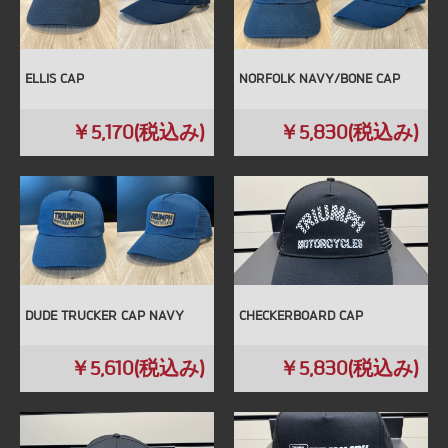
ELLIS CAP
NORFOLK NAVY/BONE CAP
￥5,170(税込み)
￥5,830(税込み)
DUDE TRUCKER CAP NAVY
CHECKERBOARD CAP
￥5,610(税込み)
￥5,830(税込み)