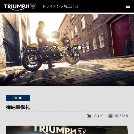
トライアンフ埼玉川口
新車在庫情報
試乗車一覧
認定中古車
アップデート - 記事一覧
アクセサリー
UPDATE ARCHIVE
クロージング
アップデート
店舗情報
採用情報
BLOG
御納車御礼
TRIUMPH OFFICIAL SITE
LINE
Facebook
Instagram
X
Con
ブログ
2025.12.11