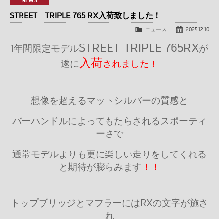
NEWS
STREET TRIPLE 765 RX入荷致しました！
ニュース
2025.12.10
STREET TRIPLE 765RX
1年間限定モデル
が
入荷
遂に
されました！
想像を超えるマットシルバーの質感と
バーハンドルによってもたらされるスポーティ
ーさで
通常モデルよりも更に楽しい走りをしてくれる
と期待が膨らみます
！！
トップブリッジとマフラーにはRXの文字が施さ
れ