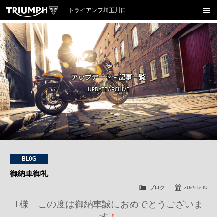
トライアンフ埼玉川口
新車在庫情報
試乗車一覧
認定中古車
アップデート - 記事一覧
アクセサリー
UPDATE ARCHIVE
クロージング
アップデート
店舗情報
採用情報
BLOG
御納車御礼
TRIUMPH OFFICIAL SITE
LINE
Facebook
Instagram
X
Con
ブログ
2025.12.10
T様 この度は御納車誠におめでとうございま
す
！