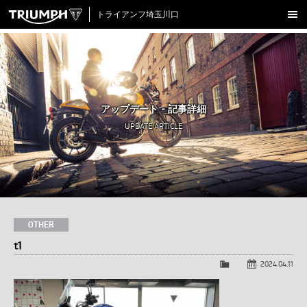
トライアンフ埼玉川口
新車在庫情報
試乗車一覧
認定中古車
アップデート - 記事詳細
アクセサリー
UPDATE ARTICLE
クロージング
アップデート
店舗情報
採用情報
OTHER
t1
TRIUMPH OFFICIAL SITE
LINE
Facebook
Instagram
X
Con
2024.04.11