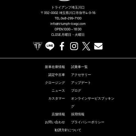
トライアンフ埼玉川口
〒332-0002 埼玉県川口市弥平4-3-16
TEL.
048-299-7100
info@triumph-kwgc.com
OPEN.10:00～18:00
CLOSE.月曜日・火曜日
TRIUMPH OFFICIAL SITE
LINE
Facebook
Instagram
X
Contact us
新車在庫情報
試乗車一覧
認定中古車
アクセサリー
クロージング
アップデート
ニュース
ブログ
カスタマー
オンラインサービスブッキン
グ
店舗情報
採用情報
お問い合わせ
プライバシーポリシー
勧誘方針について