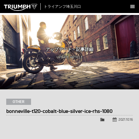
トライアンフ埼玉川口
新車在庫情報
試乗車一覧
認定中古車
アップデート - 記事詳細
アクセサリー
UPDATE ARTICLE
クロージング
アップデート
店舗情報
採用情報
OTHER
bonneville-t120-cobalt-blue-silver-ice-rhs-1080
TRIUMPH OFFICIAL SITE
LINE
Facebook
Instagram
X
Con
2021.10.16