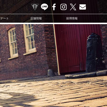
TRIUMPH OFFICIAL SITE
LINE
Facebook
Instagram
X
Contact us
プデート
店舗情報
採用情報