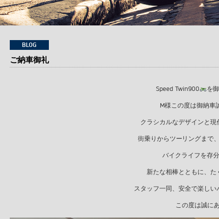
BLOG
ご納車御礼
Speed Twin900
を
M様この度は御納車
クラシカルなデザインと現
街乗りからツーリングまで
バイクライフを存
新たな相棒とともに、た
スタッフ一同、安全で楽しい
この度は誠に