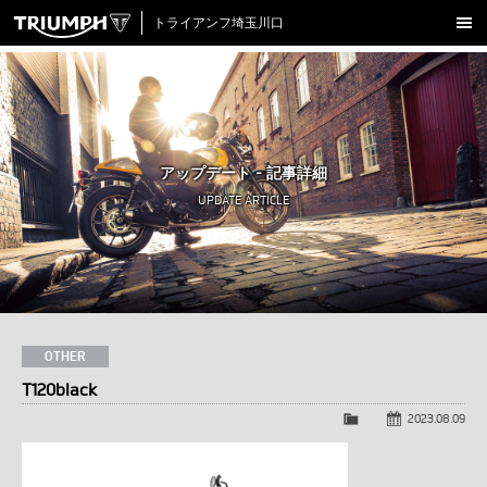
トライアンフ埼玉川口
新車在庫情報
試乗車一覧
認定中古車
アップデート - 記事詳細
アクセサリー
UPDATE ARTICLE
クロージング
アップデート
店舗情報
採用情報
OTHER
T120black
TRIUMPH OFFICIAL SITE
LINE
Facebook
Instagram
X
Con
2023.08.09