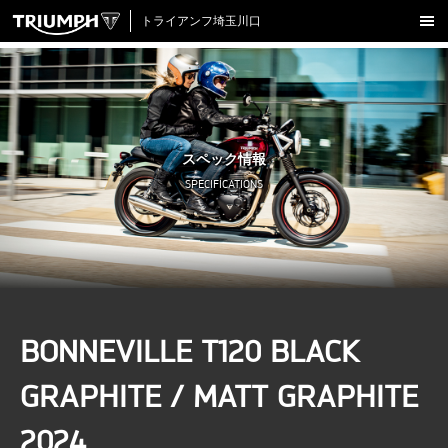
トライアンフ埼玉川口
新車在庫情報
試乗車一覧
認定中古車
スペック情報
アクセサリー
SPECIFICATIONS
クロージング
アップデート
店舗情報
採用情報
BONNEVILLE T120 BLACK
TRIUMPH OFFICIAL SITE
LINE
Facebook
Instagram
X
Con
GRAPHITE / MATT GRAPHITE
2024