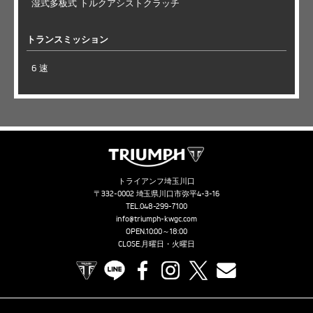
湿式多板式 トルクアシストクラッチ
トランスミッション
6 速
トライアンフ埼玉川口
〒332-0002 埼玉県川口市弥平4-3-16
TEL.
048-299-7100
info@triumph-kwgc.com
OPEN.10:00～18:00
CLOSE.月曜日・火曜日
TRIUMPH OFFICIAL SITE
LINE
Facebook
Instagram
X
Contact us