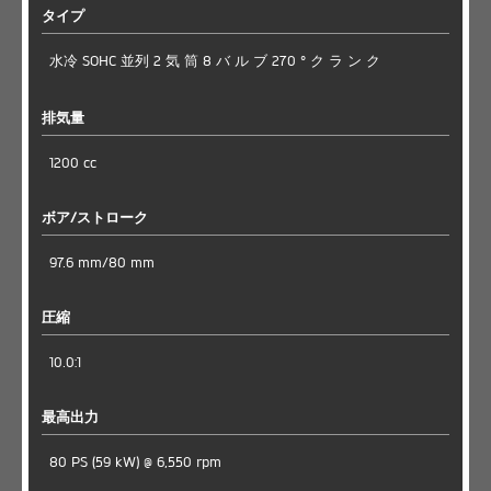
タイプ
水冷 SOHC 並列 2 気 筒 8 バ ル ブ 270 ° ク ラ ン ク
排気量
1200 cc
ボア/ストローク
97.6 mm/80 mm
圧縮
10.0:1
最高出力
80 PS (59 kW) @ 6,550 rpm