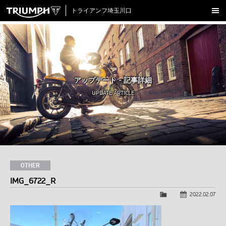
トライアンフ埼玉川口
新車在庫情報
試乗車一覧
認定中古車
アップデート - 記事詳細
アクセサリー
UPDATE ARTICLE
クロージング
アップデート
店舗情報
採用情報
OTHER
IMG_6722_R
TRIUMPH OFFICIAL SITE
LINE
Facebook
Instagram
X
Con
2022.02.07