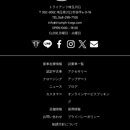
トライアンフ埼玉川口
〒332-0002 埼玉県川口市弥平4-3-16
TEL.
048-299-7100
info@triumph-kwgc.com
OPEN.10:00～18:00
CLOSE.月曜日・火曜日
TRIUMPH OFFICIAL SITE
LINE
Facebook
Instagram
X
Contact us
新車在庫情報
試乗車一覧
認定中古車
アクセサリー
クロージング
アップデート
ニュース
ブログ
カスタマー
オンラインサービスブッキン
グ
店舗情報
採用情報
お問い合わせ
プライバシーポリシー
勧誘方針について