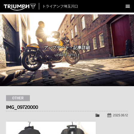
トライアンフ埼玉川口
新車在庫情報
試乗車一覧
認定中古車
アップデート - 記事詳細
アクセサリー
UPDATE ARTICLE
クロージング
アップデート
店舗情報
採用情報
OTHER
IMG_09720000
TRIUMPH OFFICIAL SITE
LINE
Facebook
Instagram
X
Con
2025.06.12