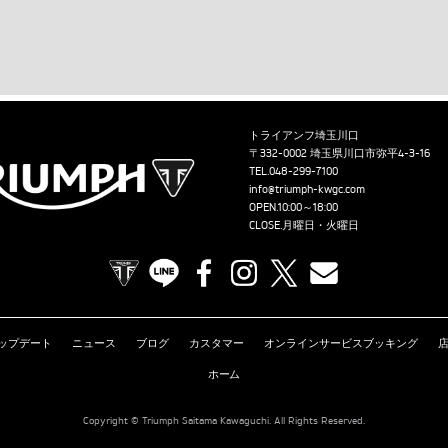
トライアンフ埼玉川口
〒332-0002 埼玉県川口市弥平4-3-16
TEL.
048-299-7100
info@triumph-kwgc.com
OPEN.10:00～18:00
CLOSE.月曜日・火曜日
TRIUMPH OFFICIAL SITE
LINE
Facebook
Instagram
X
Contact us
ップデート
ニュース
ブログ
カスタマー
オンラインサービスブッキング
ホーム
Copyright © Triumph Saitama Kawaguchi. All Rights Reserved.