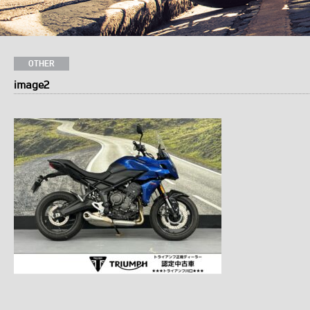
OTHER
image2