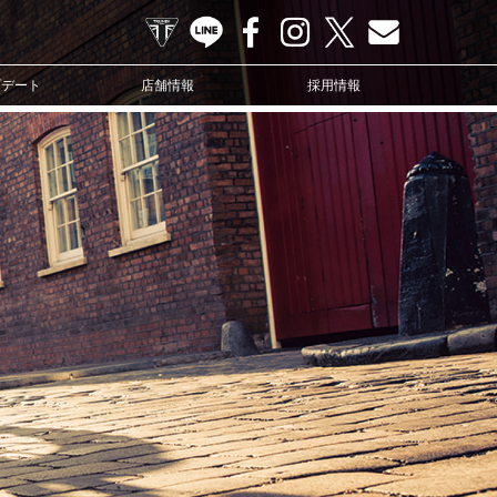
TRIUMPH OFFICIAL SITE
LINE
Facebook
Instagram
X
Contact us
プデート
店舗情報
採用情報