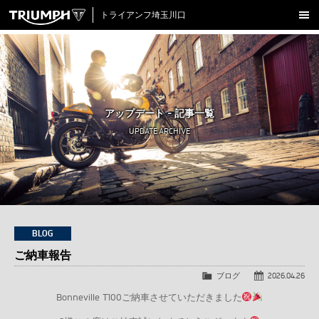
トライアンフ埼玉川口
新車在庫情報
試乗車一覧
認定中古車
アップデート - 記事一覧
アクセサリー
UPDATE ARCHIVE
クロージング
アップデート
店舗情報
採用情報
BLOG
ご納車報告
TRIUMPH OFFICIAL SITE
LINE
Facebook
Instagram
X
Con
ブログ
2026.04.26
Bonneville T100ご納車させていただきました