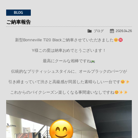
BLOG
ご納車報告
ブログ
2026.04.26
新型Bonneville T120 Blackご納車させていただきました
Y様この度は納車おめでとうございます！
最高にクールな相棒ですね
伝統的なブリティッシュスタイルに、オールブラックのパーツが
引き締まっていて渋さと高級感が同居した素晴らしい一台です
これからのバイクシーズン楽しくなる事間違いなしですね