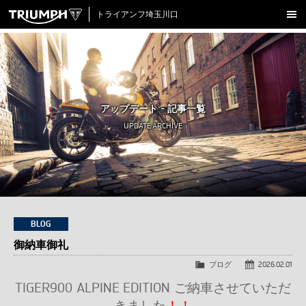
トライアンフ埼玉川口
新車在庫情報
試乗車一覧
認定中古車
アップデート - 記事一覧
アクセサリー
UPDATE ARCHIVE
クロージング
アップデート
店舗情報
採用情報
BLOG
御納車御礼
TRIUMPH OFFICIAL SITE
LINE
Facebook
Instagram
X
Con
ブログ
2026.02.01
TIGER900 ALPINE EDITION ご納車させていただ
きました
！！