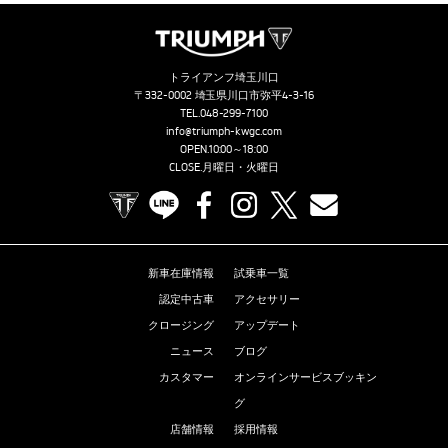
トライアンフ埼玉川口
〒332-0002 埼玉県川口市弥平4-3-16
TEL.
048-299-7100
info@triumph-kwgc.com
OPEN.10:00～18:00
CLOSE.月曜日・火曜日
TRIUMPH OFFICIAL SITE
LINE
Facebook
Instagram
X
Contact us
新車在庫情報
試乗車一覧
認定中古車
アクセサリー
クロージング
アップデート
ニュース
ブログ
カスタマー
オンラインサービスブッキン
グ
店舗情報
採用情報