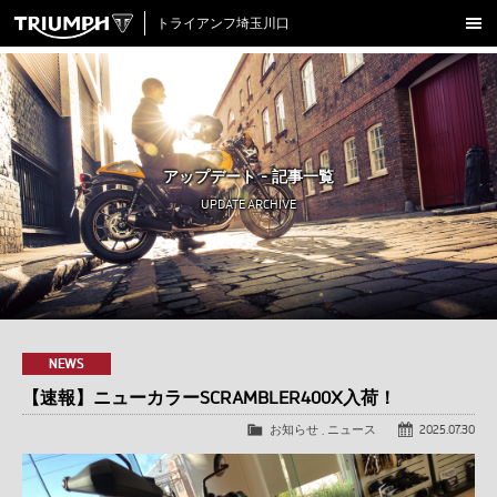
トライアンフ埼玉川口
新車在庫情報
試乗車一覧
認定中古車
アップデート - 記事一覧
アクセサリー
UPDATE ARCHIVE
クロージング
アップデート
店舗情報
採用情報
NEWS
【速報】ニューカラーSCRAMBLER400X入荷！
TRIUMPH OFFICIAL SITE
LINE
Facebook
Instagram
X
Con
お知らせ
,
ニュース
2025.07.30