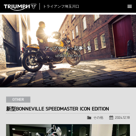
トライアンフ埼玉川口
新車在庫情報
試乗車一覧
認定中古車
アップデート - 記事一覧
アクセサリー
UPDATE ARCHIVE
クロージング
アップデート
店舗情報
採用情報
OTHER
新型BONNEVILLE SPEEDMASTER ICON EDITION
TRIUMPH OFFICIAL SITE
LINE
Facebook
Instagram
X
Con
その他
2024.12.18