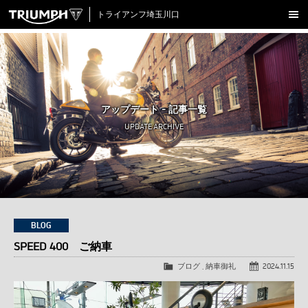
トライアンフ埼玉川口
新車在庫情報
試乗車一覧
認定中古車
アップデート - 記事一覧
アクセサリー
UPDATE ARCHIVE
クロージング
アップデート
店舗情報
採用情報
BLOG
SPEED 400 ご納車
TRIUMPH OFFICIAL SITE
LINE
Facebook
Instagram
X
Con
ブログ
,
納車御礼
2024.11.15