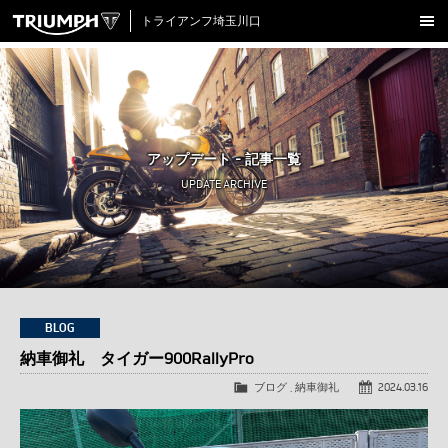
トライアンフ埼玉川口
新車在庫情報
試乗車一覧
認定中古車
アップデート - 記事一覧
アクセサリー
UPDATE ARCHIVE
クロージング
アップデート
店舗情報
採用情報
BLOG
納車御礼 タイガー900RallyPro
TRIUMPH OFFICIAL SITE
LINE
Facebook
Instagram
X
Con
ブログ
,
納車御礼
2024.03.16