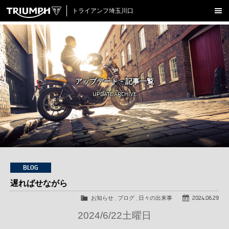
トライアンフ埼玉川口
新車在庫情報
試乗車一覧
認定中古車
アップデート - 記事一覧
アクセサリー
UPDATE ARCHIVE
クロージング
アップデート
店舗情報
採用情報
BLOG
遅ればせながら
TRIUMPH OFFICIAL SITE
LINE
Facebook
Instagram
X
Con
お知らせ
,
ブログ
,
日々の出来事
2024.06.29
2024/6/22土曜日