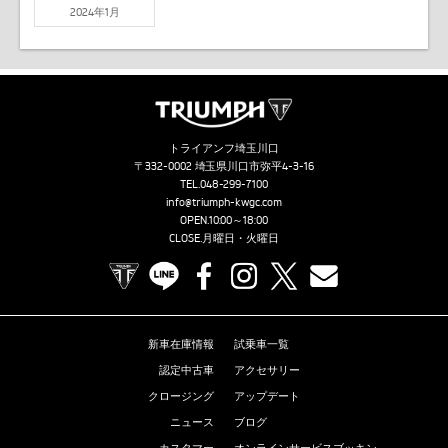
2024年1月
トライアンフ埼玉川口
〒332-0002 埼玉県川口市弥平4-3-16
TEL.
048-299-7100
info@triumph-kwgc.com
OPEN.10:00～18:00
CLOSE.月曜日・火曜日
TRIUMPH OFFICIAL SITE
LINE
Facebook
Instagram
X
Contact us
新車在庫情報
試乗車一覧
認定中古車
アクセサリー
クロージング
アップデート
ニュース
ブログ