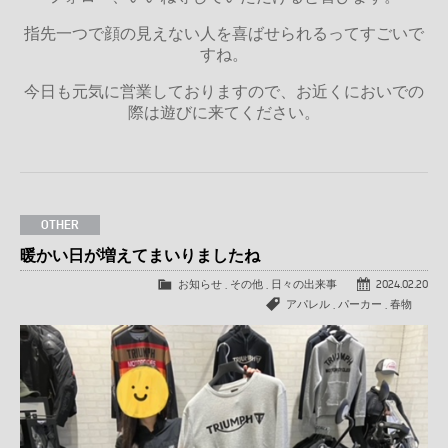
指先一つで顔の見えない人を喜ばせられるってすごいで
すね。
今日も元気に営業しておりますので、お近くにおいでの
際は遊びに来てください。
OTHER
暖かい日が増えてまいりましたね
お知らせ
,
その他
,
日々の出来事
2024.02.20
アパレル
,
パーカー
,
春物