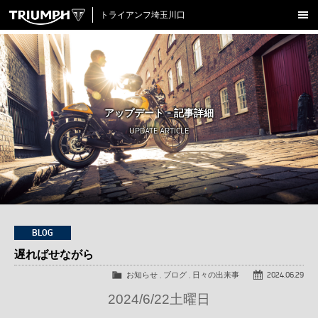
トライアンフ埼玉川口
新車在庫情報
試乗車一覧
認定中古車
アップデート - 記事詳細
アクセサリー
UPDATE ARTICLE
クロージング
アップデート
店舗情報
採用情報
BLOG
遅ればせながら
TRIUMPH OFFICIAL SITE
LINE
Facebook
Instagram
X
Con
お知らせ
,
ブログ
,
日々の出来事
2024.06.29
2024/6/22土曜日