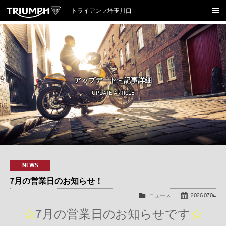
トライアンフ埼玉川口
新車在庫情報
試乗車一覧
認定中古車
アップデート - 記事詳細
アクセサリー
UPDATE ARTICLE
クロージング
アップデート
店舗情報
採用情報
NEWS
7月の営業日のお知らせ！
TRIUMPH OFFICIAL SITE
LINE
Facebook
Instagram
X
Con
ニュース
2026.07.04
☆
7月の営業日のお知らせです
☆