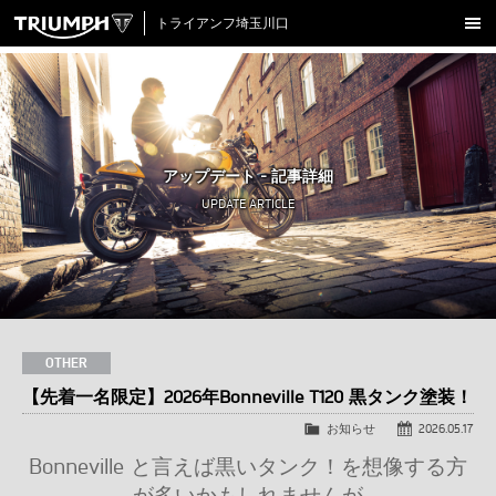
トライアンフ埼玉川口
新車在庫情報
試乗車一覧
認定中古車
アップデート - 記事詳細
アクセサリー
UPDATE ARTICLE
クロージング
アップデート
店舗情報
採用情報
OTHER
【先着一名限定】2026年Bonneville T120 黒タンク塗装！
TRIUMPH OFFICIAL SITE
LINE
Facebook
Instagram
X
Con
お知らせ
2026.05.17
Bonneville と言えば黒いタンク！を想像する方
が多いかもしれませんが