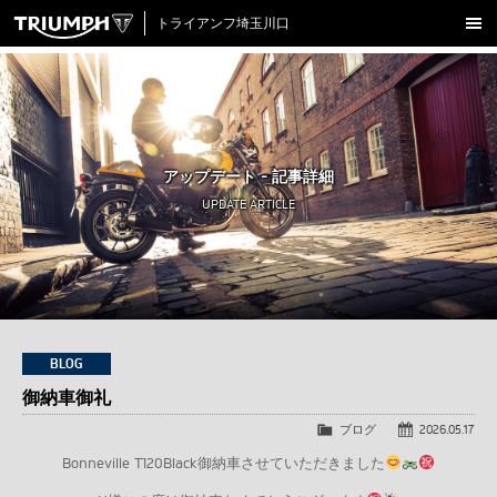
トライアンフ埼玉川口
新車在庫情報
試乗車一覧
認定中古車
アップデート - 記事詳細
アクセサリー
UPDATE ARTICLE
クロージング
アップデート
店舗情報
採用情報
BLOG
御納車御礼
TRIUMPH OFFICIAL SITE
LINE
Facebook
Instagram
X
Con
ブログ
2026.05.17
Bonneville T120Black御納車させていただきました