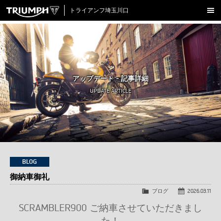
トライアンフ埼玉川口
新車在庫情報
試乗車一覧
認定中古車
アップデート - 記事詳細
アクセサリー
UPDATE ARTICLE
クロージング
アップデート
店舗情報
採用情報
BLOG
御納車御礼
TRIUMPH OFFICIAL SITE
LINE
Facebook
Instagram
X
Con
ブログ
2026.03.11
SCRAMBLER900 ご納車させていただきまし
た！