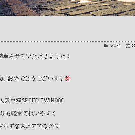
ブログ
20
00 ご納車させていただきました！
誠におめでとうございます
㊗
気車種SPEED TWIN900
ルよりも軽量で扱いやすく
劣らずな大迫力でなので