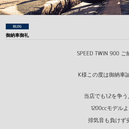
BLOG
御納車御礼
SPEED TWIN 9
K様この度は御納車
当店でも1,2を争う人
1200ccモデ
排気音も負けず