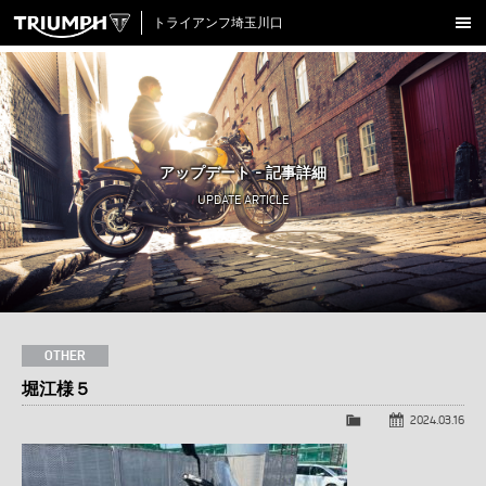
トライアンフ埼玉川口
新車在庫情報
試乗車一覧
認定中古車
アップデート - 記事詳細
アクセサリー
UPDATE ARTICLE
クロージング
アップデート
店舗情報
採用情報
OTHER
堀江様５
TRIUMPH OFFICIAL SITE
LINE
Facebook
Instagram
X
Con
2024.03.16