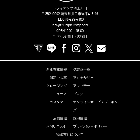
トライアンフ埼玉川口
〒332-0002 埼玉県川口市弥平4-3-16
TEL.
048-299-7100
info@triumph-kwgc.com
OPEN.10:00～18:00
CLOSE.月曜日・火曜日
TRIUMPH OFFICIAL SITE
LINE
Facebook
Instagram
X
Contact us
新車在庫情報
試乗車一覧
認定中古車
アクセサリー
クロージング
アップデート
ニュース
ブログ
カスタマー
オンラインサービスブッキン
グ
店舗情報
採用情報
お問い合わせ
プライバシーポリシー
勧誘方針について