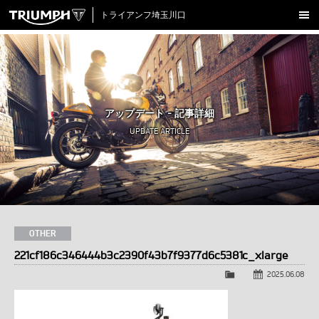
トライアンフ埼玉川口
新車在庫情報
試乗車一覧
認定中古車
アップデート - 記事詳細
アクセサリー
UPDATE ARTICLE
クロージング
アップデート
店舗情報
採用情報
OTHER
221cf186c346444b3c2390f43b7f9377d6c5381c_xlarge
TRIUMPH OFFICIAL SITE
LINE
Facebook
Instagram
X
Con
2025.06.08