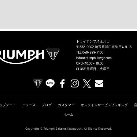
トライアンフ埼玉川口
〒332-0002 埼玉県川口市弥平4-3-16
TEL.
048-299-7100
info@triumph-kwgc.com
OPEN.10:00～18:00
CLOSE.月曜日・火曜日
TRIUMPH OFFICIAL SITE
LINE
Facebook
Instagram
X
Contact us
ップデート
ニュース
ブログ
カスタマー
オンラインサービスブッキング
ホーム
Copyright © Triumph Saitama Kawaguchi. All Rights Reserved.