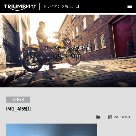
トライアンフ埼玉川口
新車在庫情報
試乗車一覧
認定中古車
アップデート - 記事詳細
アクセサリー
UPDATE ARTICLE
クロージング
アップデート
店舗情報
採用情報
OTHER
IMG_4155[1]
TRIUMPH OFFICIAL SITE
LINE
Facebook
Instagram
X
Con
2025.09.03