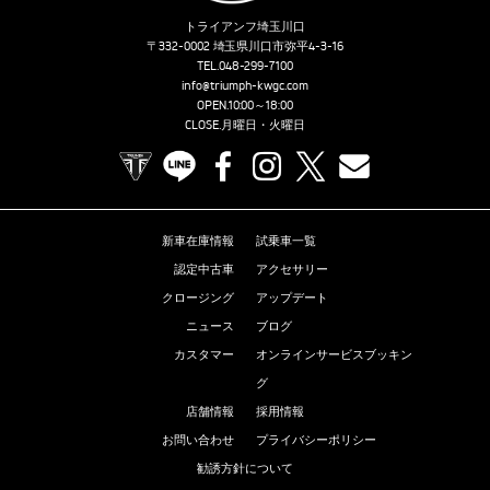
トライアンフ埼玉川口
〒332-0002 埼玉県川口市弥平4-3-16
TEL.
048-299-7100
info@triumph-kwgc.com
OPEN.10:00～18:00
CLOSE.月曜日・火曜日
TRIUMPH OFFICIAL SITE
LINE
Facebook
Instagram
X
Contact us
新車在庫情報
試乗車一覧
認定中古車
アクセサリー
クロージング
アップデート
ニュース
ブログ
カスタマー
オンラインサービスブッキン
グ
店舗情報
採用情報
お問い合わせ
プライバシーポリシー
勧誘方針について