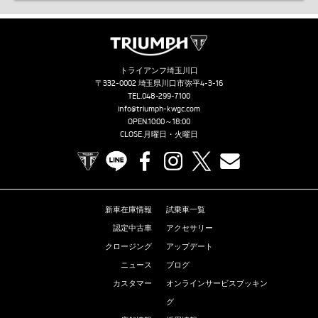
トライアンフ埼玉川口
〒332-0002 埼玉県川口市弥平4-3-16
TEL.
048-299-7100
info@triumph-kwgc.com
OPEN.10:00～18:00
CLOSE.月曜日・火曜日
TRIUMPH OFFICIAL SITE
LINE
Facebook
Instagram
X
Contact us
新車在庫情報
試乗車一覧
認定中古車
アクセサリー
クロージング
アップデート
ニュース
ブログ
カスタマー
オンラインサービスブッキン
グ