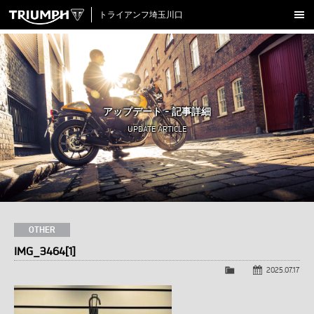
トライアンフ埼玉川口
新車在庫情報
試乗車一覧
認定中古車
アップデート - 記事詳細
アクセサリー
UPDATE ARTICLE
クロージング
アップデート
店舗情報
採用情報
OTHER
IMG_3464[1]
TRIUMPH OFFICIAL SITE
LINE
Facebook
Instagram
X
Con
2025.07.17