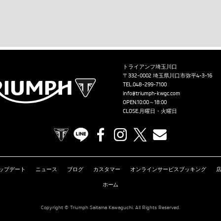
トライアンフ埼玉川口
〒332-0002 埼玉県川口市弥平4-3-16
TEL.
048-299-7100
info@triumph-kwgc.com
OPEN.10:00～18:00
CLOSE.月曜日・火曜日
TRIUMPH OFFICIAL SITE
LINE
Facebook
Instagram
X
Contact us
ップデート
ニュース
ブログ
カスタマー
オンラインサービスブッキング
ホーム
Copyright © Triumph Saitama Kawaguchi. All Rights Reserved.