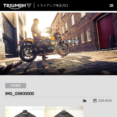
トライアンフ埼玉川口
新車在庫情報
試乗車一覧
認定中古車
アップデート - 記事詳細
アクセサリー
UPDATE ARTICLE
クロージング
アップデート
店舗情報
採用情報
OTHER
IMG_03800000
TRIUMPH OFFICIAL SITE
LINE
Facebook
Instagram
X
Con
2025.06.05