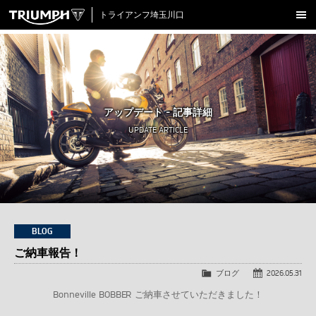
トライアンフ埼玉川口
新車在庫情報
試乗車一覧
認定中古車
アップデート - 記事詳細
アクセサリー
UPDATE ARTICLE
クロージング
アップデート
店舗情報
採用情報
BLOG
ご納車報告！
TRIUMPH OFFICIAL SITE
LINE
Facebook
Instagram
X
Con
ブログ
2026.05.31
Bonneville BOBBER ご納車させていただきました！