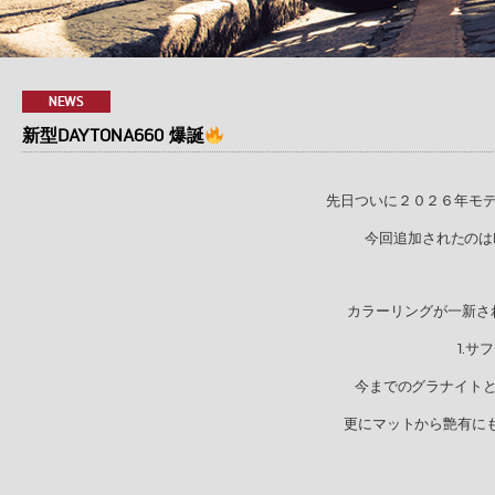
NEWS
新型DAYTONA660 爆誕
先日ついに２０２６年モ
今回追加されたのはDA
カラーリングが一新さ
1.
今までのグラナイト
更にマットから艶有に