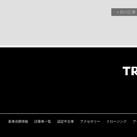
« 前の記事
新車在庫情報
試乗車一覧
認定中古車
アクセサリー
クロージング
ア