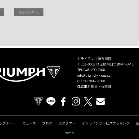
次の記事 »
トライアンフ埼玉川口
〒332-0002 埼玉県川口市弥平4-3-16
TEL.
048-299-7100
info@triumph-kwgc.com
OPEN.10:00～18:00
CLOSE.月曜日・火曜日
TRIUMPH OFFICIAL SITE
LINE
Facebook
Instagram
X
Contact us
ップデート
ニュース
ブログ
カスタマー
オンラインサービスブッキング
ホーム