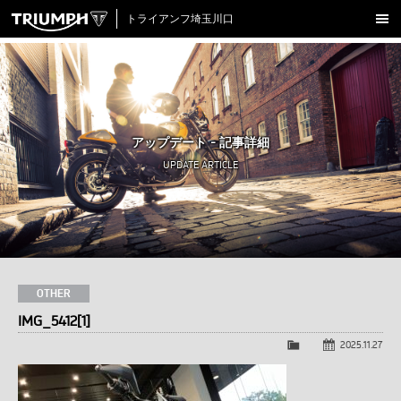
トライアンフ埼玉川口
新車在庫情報
試乗車一覧
認定中古車
アップデート - 記事詳細
アクセサリー
UPDATE ARTICLE
クロージング
アップデート
店舗情報
採用情報
OTHER
IMG_5412[1]
TRIUMPH OFFICIAL SITE
LINE
Facebook
Instagram
X
Con
2025.11.27