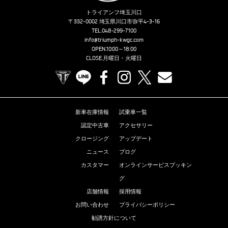
トライアンフ埼玉川口
〒332-0002 埼玉県川口市弥平4-3-16
TEL.
048-299-7100
info@triumph-kwgc.com
OPEN.10:00～18:00
CLOSE.月曜日・火曜日
TRIUMPH OFFICIAL SITE
LINE
Facebook
Instagram
X
Contact us
新車在庫情報
試乗車一覧
認定中古車
アクセサリー
クロージング
アップデート
ニュース
ブログ
カスタマー
オンラインサービスブッキン
グ
店舗情報
採用情報
お問い合わせ
プライバシーポリシー
勧誘方針について