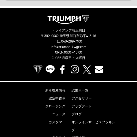
トライアンフ埼玉川口
〒332-0002 埼玉県川口市弥平4-3-16
TEL.
048-299-7100
info@triumph-kwgc.com
OPEN.10:00～18:00
CLOSE.月曜日・火曜日
TRIUMPH OFFICIAL SITE
LINE
Facebook
Instagram
X
Contact us
新車在庫情報
試乗車一覧
認定中古車
アクセサリー
クロージング
アップデート
ニュース
ブログ
カスタマー
オンラインサービスブッキン
グ