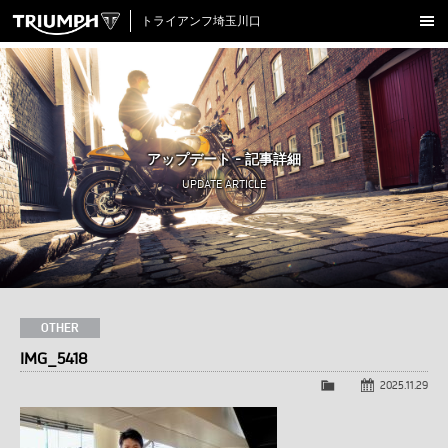
トライアンフ埼玉川口
新車在庫情報
試乗車一覧
認定中古車
アップデート - 記事詳細
アクセサリー
UPDATE ARTICLE
クロージング
アップデート
店舗情報
採用情報
OTHER
IMG_5418
TRIUMPH OFFICIAL SITE
LINE
Facebook
Instagram
X
Con
2025.11.29