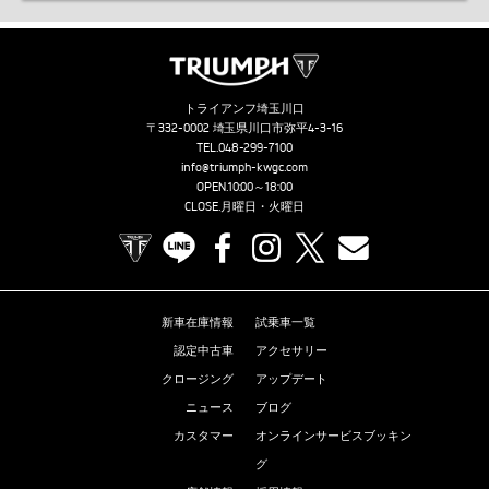
トライアンフ埼玉川口
〒332-0002 埼玉県川口市弥平4-3-16
TEL.
048-299-7100
info@triumph-kwgc.com
OPEN.10:00～18:00
CLOSE.月曜日・火曜日
TRIUMPH OFFICIAL SITE
LINE
Facebook
Instagram
X
Contact us
新車在庫情報
試乗車一覧
認定中古車
アクセサリー
クロージング
アップデート
ニュース
ブログ
カスタマー
オンラインサービスブッキン
グ