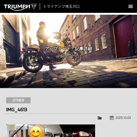
トライアンフ埼玉川口
新車在庫情報
試乗車一覧
認定中古車
アップデート - 記事詳細
アクセサリー
UPDATE ARTICLE
クロージング
アップデート
店舗情報
採用情報
OTHER
IMG_4613
TRIUMPH OFFICIAL SITE
LINE
Facebook
Instagram
X
Con
2025.10.03