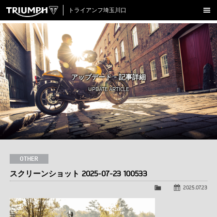
トライアンフ埼玉川口
新車在庫情報
試乗車一覧
認定中古車
アップデート - 記事詳細
アクセサリー
UPDATE ARTICLE
クロージング
アップデート
店舗情報
採用情報
OTHER
スクリーンショット 2025-07-23 100533
TRIUMPH OFFICIAL SITE
LINE
Facebook
Instagram
X
Con
2025.07.23