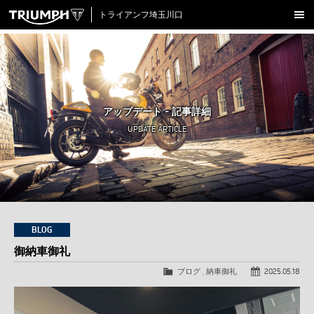
トライアンフ埼玉川口
新車在庫情報
試乗車一覧
認定中古車
アップデート - 記事詳細
アクセサリー
UPDATE ARTICLE
クロージング
アップデート
店舗情報
採用情報
BLOG
御納車御礼
TRIUMPH OFFICIAL SITE
LINE
Facebook
Instagram
X
Con
ブログ
,
納車御礼
2025.05.18