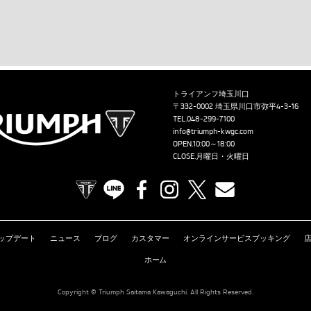
トライアンフ埼玉川口
〒332-0002 埼玉県川口市弥平4-3-16
TEL.
048-299-7100
info@triumph-kwgc.com
OPEN.10:00～18:00
CLOSE.月曜日・火曜日
TRIUMPH OFFICIAL SITE
LINE
Facebook
Instagram
X
Contact us
ップデート
ニュース
ブログ
カスタマー
オンラインサービスブッキング
ホーム
Copyright © Triumph Saitama Kawaguchi. All Rights Reserved.