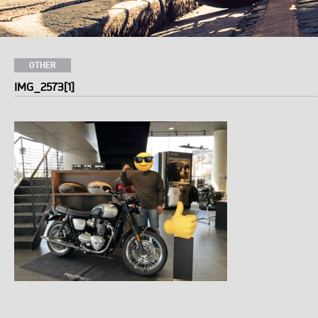
OTHER
IMG_2573[1]