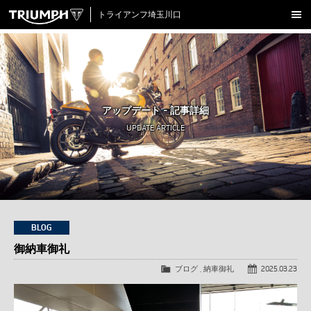
トライアンフ埼玉川口
新車在庫情報
試乗車一覧
認定中古車
アップデート - 記事詳細
アクセサリー
UPDATE ARTICLE
クロージング
アップデート
店舗情報
採用情報
BLOG
御納車御礼
TRIUMPH OFFICIAL SITE
LINE
Facebook
Instagram
X
Con
ブログ
,
納車御礼
2025.03.23