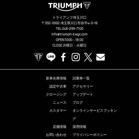
トライアンフ埼玉川口
〒332-0002 埼玉県川口市弥平4-3-16
TEL.
048-299-7100
info@triumph-kwgc.com
OPEN.10:00～18:00
CLOSE.月曜日・火曜日
TRIUMPH OFFICIAL SITE
LINE
Facebook
Instagram
X
Contact us
新車在庫情報
試乗車一覧
認定中古車
アクセサリー
クロージング
アップデート
ニュース
ブログ
カスタマー
オンラインサービスブッキン
グ
店舗情報
採用情報
お問い合わせ
プライバシーポリシー