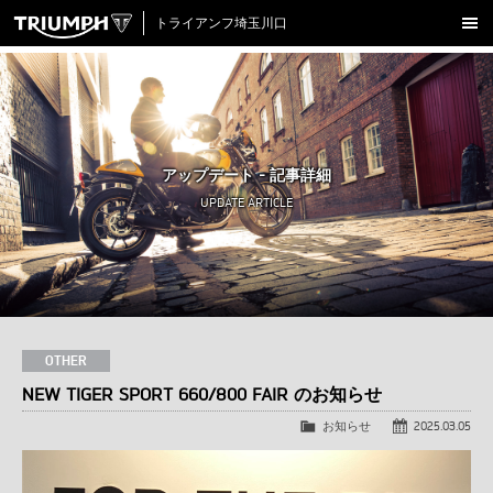
トライアンフ埼玉川口
新車在庫情報
試乗車一覧
認定中古車
アップデート - 記事詳細
アクセサリー
UPDATE ARTICLE
クロージング
アップデート
店舗情報
採用情報
OTHER
NEW TIGER SPORT 660/800 FAIR のお知らせ
TRIUMPH OFFICIAL SITE
LINE
Facebook
Instagram
X
Con
お知らせ
2025.03.05