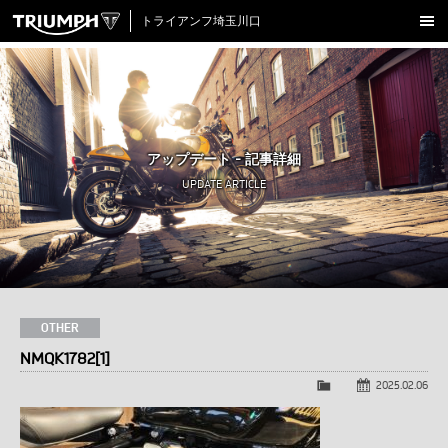
トライアンフ埼玉川口
新車在庫情報
試乗車一覧
認定中古車
アップデート - 記事詳細
アクセサリー
UPDATE ARTICLE
クロージング
アップデート
店舗情報
採用情報
OTHER
NMQK1782[1]
TRIUMPH OFFICIAL SITE
LINE
Facebook
Instagram
X
Con
2025.02.06