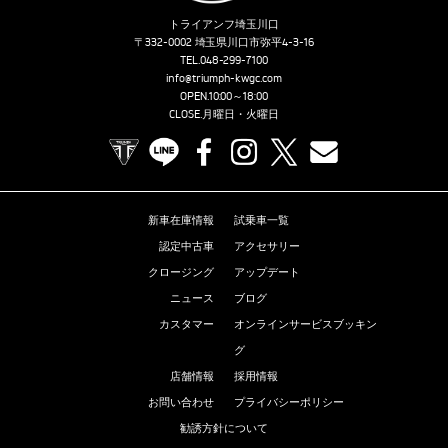
トライアンフ埼玉川口
〒332-0002 埼玉県川口市弥平4-3-16
TEL.
048-299-7100
info@triumph-kwgc.com
OPEN.10:00～18:00
CLOSE.月曜日・火曜日
TRIUMPH OFFICIAL SITE
LINE
Facebook
Instagram
X
Contact us
新車在庫情報
試乗車一覧
認定中古車
アクセサリー
クロージング
アップデート
ニュース
ブログ
カスタマー
オンラインサービスブッキン
グ
店舗情報
採用情報
お問い合わせ
プライバシーポリシー
勧誘方針について