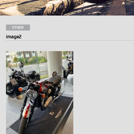
OTHER
image2