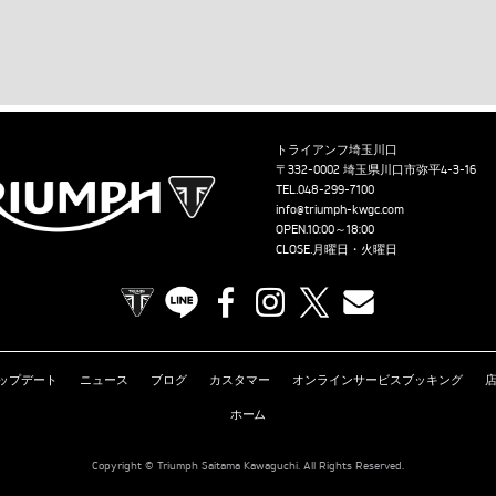
トライアンフ埼玉川口
〒332-0002 埼玉県川口市弥平4-3-16
TEL.
048-299-7100
info@triumph-kwgc.com
OPEN.10:00～18:00
CLOSE.月曜日・火曜日
TRIUMPH OFFICIAL SITE
LINE
Facebook
Instagram
X
Contact us
ップデート
ニュース
ブログ
カスタマー
オンラインサービスブッキング
ホーム
Copyright © Triumph Saitama Kawaguchi. All Rights Reserved.