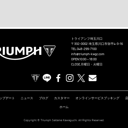
トライアンフ埼玉川口
〒332-0002 埼玉県川口市弥平4-3-16
TEL.
048-299-7100
info@triumph-kwgc.com
OPEN.10:00～18:00
CLOSE.月曜日・火曜日
TRIUMPH OFFICIAL SITE
LINE
Facebook
Instagram
X
Contact us
ップデート
ニュース
ブログ
カスタマー
オンラインサービスブッキング
ホーム
Copyright © Triumph Saitama Kawaguchi. All Rights Reserved.