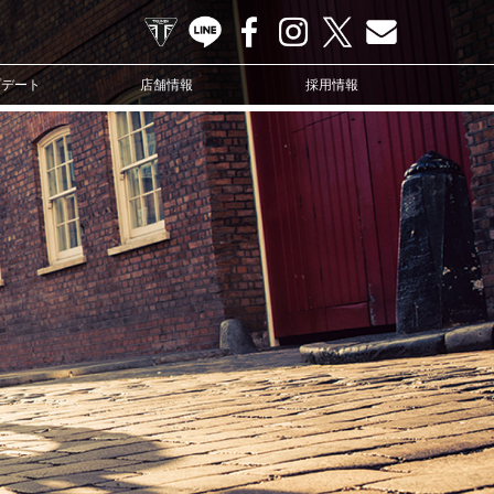
TRIUMPH OFFICIAL SITE
LINE
Facebook
Instagram
X
Contact us
プデート
店舗情報
採用情報