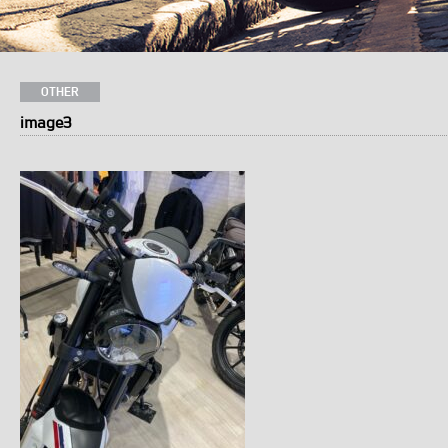
OTHER
image3