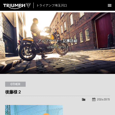
トライアンフ埼玉川口
新車在庫情報
試乗車一覧
認定中古車
アップデート - 記事詳細
アクセサリー
UPDATE ARTICLE
クロージング
アップデート
店舗情報
採用情報
OTHER
後藤様２
TRIUMPH OFFICIAL SITE
LINE
Facebook
Instagram
X
Con
2024.03.15