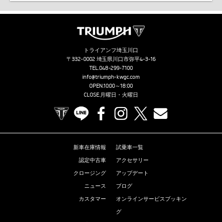
トライアンフ埼玉川口
〒332-0002 埼玉県川口市弥平4-3-16
TEL.
048-299-7100
info@triumph-kwgc.com
OPEN.10:00～18:00
CLOSE.月曜日・火曜日
TRIUMPH OFFICIAL SITE
LINE
Facebook
Instagram
X
Contact us
新車在庫情報
試乗車一覧
認定中古車
アクセサリー
クロージング
アップデート
ニュース
ブログ
カスタマー
オンラインサービスブッキン
グ