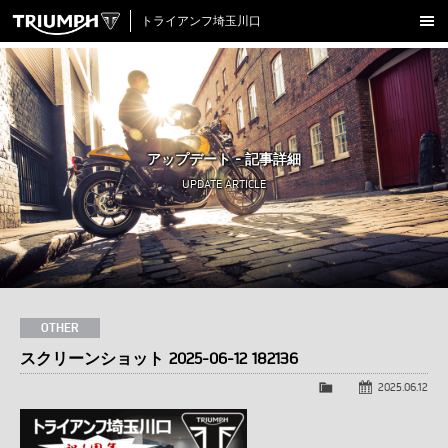
トライアンフ埼玉川口
新車在庫情報
試乗車一覧
認定中古車
アップデート - 記事詳細
アクセサリー
UPDATE ARTICLE
クロージング
アップデート
店舗情報
採用情報
OTHER
スクリーンショット 2025-06-12 182136
TRIUMPH OFFICIAL SITE
LINE
Facebook
Instagram
X
Con
2025.06.12