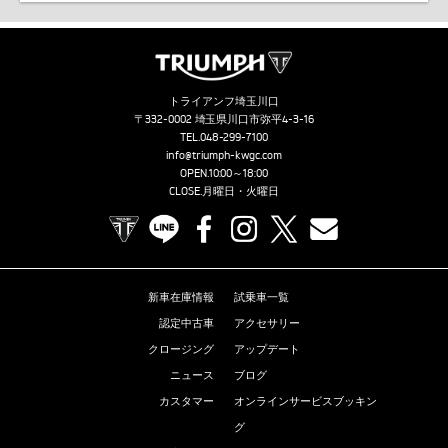
トライアンフ埼玉川口
〒332-0002 埼玉県川口市弥平4-3-16
TEL.
048-299-7100
info@triumph-kwgc.com
OPEN.10:00～18:00
CLOSE.月曜日・火曜日
TRIUMPH OFFICIAL SITE
LINE
Facebook
Instagram
X
Contact us
新車在庫情報
試乗車一覧
認定中古車
アクセサリー
クロージング
アップデート
ニュース
ブログ
カスタマー
オンラインサービスブッキン
グ