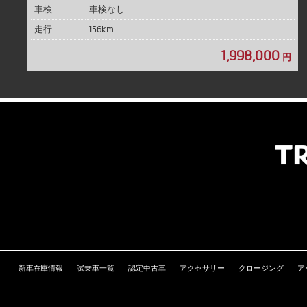
車検
車検なし
走行
156km
1,998,000
円
新車在庫情報
試乗車一覧
認定中古車
アクセサリー
クロージング
ア