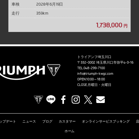
車検
2028年6月19日
走行
359km
1,738,000
円
トライアンフ埼玉川口
〒332-0002 埼玉県川口市弥平4-3-16
TEL.
048-299-7100
info@triumph-kwgc.com
OPEN.10:00～18:00
CLOSE.月曜日・火曜日
TRIUMPH OFFICIAL SITE
LINE
Facebook
Instagram
X
Contact us
ップデート
ニュース
ブログ
カスタマー
オンラインサービスブッキング
ホーム